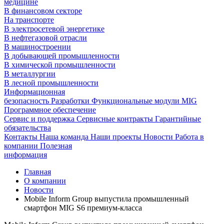
медицине
В финансовом секторе
На транспорте
В электросетевой энергетике
В нефтегазовой отрасли
В машиностроении
В добывающей промышленности
В химической промышленности
В металлургии
В лесной промышленности
Информационная
безопасность
Разработки
Функциональные модули MIG
Программное обеспечение
Сервис и поддержка
Сервисные контракты
Гарантийные
обязательства
Контакты
Наша команда
Наши проекты
Новости
Работа в
компании
Полезная
информация
Главная
О компании
Новости
Mobile Inform Group выпустила промышленный
смартфон MIG S6 премиум-класса