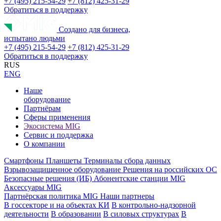
+7 (495) 215-54-29
+7 (812) 425-31-29
Обратиться в поддержку
Создано для бизнеса,
испытано людьми
+7 (495) 215-54-29
+7 (812) 425-31-29
Обратиться в поддержку
RUS
ENG
Наше
оборудование
Партнёрам
Сферы применения
Экосистема MIG
Сервис и поддержка
О компании
Смартфоны
Планшеты
Терминалы сбора данных
Взрывозащищенное оборудование
Решения на российских ОС
Безопасные решения (ИБ)
Абонентские станции MIG
Аксессуары MIG
Партнёрская политика MIG
Наши партнеры
В госсекторе и на объектах КИ
В контрольно-надзорной
деятельности
В образовании
В силовых структурах
В