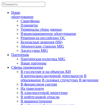
Наше
оборудование
Смартфоны
Планшеты
Терминалы сбора данных
Взрывозащищенное оборудование
Решения на российских ОС
Безопасные решения (ИБ)
Абонентские станции MIG
Аксессуары MIG
Партнёрам
Партнёрская политика MIG
Наши партнеры
Сферы применения
В госсекторе и на объектах КИ
В контрольно-надзорной деятельности
В
образовании
В силовых структурах
В медицине
В финансовом секторе
На транспорте
В электросетевой энергетике
В нефтегазовой отрасли
В машиностроении