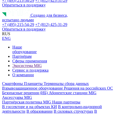
+7 (495) 215-54-29
+7 (812) 425-31-29
Обратиться в поддержку
Создано для бизнеса,
испытано людьми
+7 (495) 215-54-29
+7 (812) 425-31-29
Обратиться в поддержку
RUS
ENG
Наше
оборудование
Партнёрам
Сферы применения
Экосистема MIG
Сервис и поддержка
О компании
Смартфоны
Планшеты
Терминалы сбора данных
Взрывозащищенное оборудование
Решения на российских ОС
Безопасные решения (ИБ)
Абонентские станции MIG
Аксессуары MIG
Партнёрская политика MIG
Наши партнеры
В госсекторе и на объектах КИ
В контрольно-надзорной
деятельности
В образовании
В силовых структурах
В