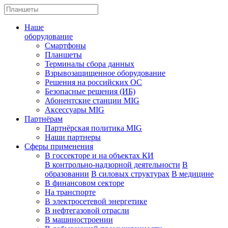
Наше
оборудование
Смартфоны
Планшеты
Терминалы сбора данных
Взрывозащищенное оборудование
Решения на российских ОС
Безопасные решения (ИБ)
Абонентские станции MIG
Аксессуары MIG
Партнёрам
Партнёрская политика MIG
Наши партнеры
Сферы применения
В госсекторе и на объектах КИ
В контрольно-надзорной деятельности
В
образовании
В силовых структурах
В медицине
В финансовом секторе
На транспорте
В электросетевой энергетике
В нефтегазовой отрасли
В машиностроении