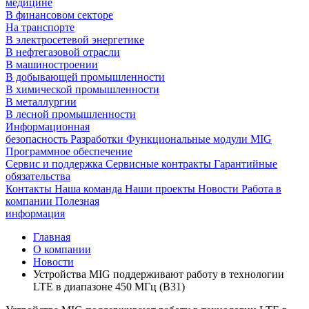
медицине
В финансовом секторе
На транспорте
В электросетевой энергетике
В нефтегазовой отрасли
В машиностроении
В добывающей промышленности
В химической промышленности
В металлургии
В лесной промышленности
Информационная
безопасность
Разработки
Функциональные модули MIG
Программное обеспечение
Сервис и поддержка
Сервисные контракты
Гарантийные
обязательства
Контакты
Наша команда
Наши проекты
Новости
Работа в
компании
Полезная
информация
Главная
О компании
Новости
Устройства MIG поддерживают работу в технологии
LTE в диапазоне 450 МГц (В31)