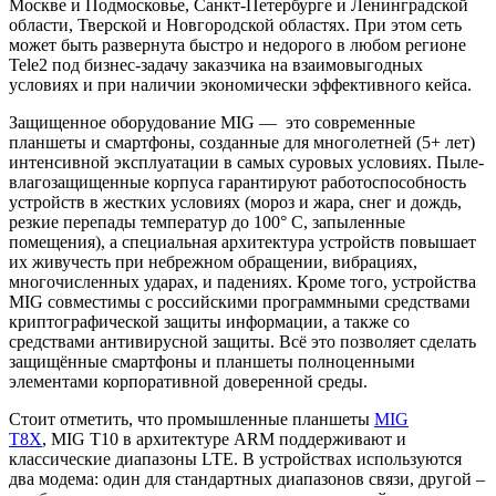
Москве и Подмосковье, Санкт-Петербурге и Ленинградской
области, Тверской и Новгородской областях. При этом сеть
может быть развернута быстро и недорого в любом регионе
Tele2 под бизнес-задачу заказчика на взаимовыгодных
условиях и при наличии экономически эффективного кейса.
Защищенное оборудование MIG — это современные
планшеты и смартфоны, созданные для многолетней (5+ лет)
интенсивной эксплуатации в самых суровых условиях. Пыле-
влагозащищенные корпуса гарантируют работоспособность
устройств в жестких условиях (мороз и жара, снег и дождь,
резкие перепады температур до 100° С, запыленные
помещения), а специальная архитектура устройств повышает
их живучесть при небрежном обращении, вибрациях,
многочисленных ударах, и падениях. Кроме того, устройства
MIG совместимы с российскими программными средствами
криптографической защиты информации, а также со
средствами антивирусной защиты. Всё это позволяет сделать
защищённые смартфоны и планшеты полноценными
элементами корпоративной доверенной среды.
Стоит отметить, что промышленные планшеты
MIG
T8X
, MIG T10 в архитектуре ARM поддерживают и
классические диапазоны LTE. В устройствах используются
два модема: один для стандартных диапазонов связи, другой –