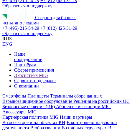
+7 (495) 215-54-29
+7 (812) 425-31-29
Обратиться в поддержку
Создано для бизнеса,
испытано людьми
+7 (495) 215-54-29
+7 (812) 425-31-29
Обратиться в поддержку
RUS
ENG
Наше
оборудование
Партнёрам
Сферы применения
Экосистема MIG
Сервис и поддержка
О компании
Смартфоны
Планшеты
Терминалы сбора данных
Взрывозащищенное оборудование
Решения на российских ОС
Безопасные решения (ИБ)
Абонентские станции MIG
Аксессуары MIG
Партнёрская политика MIG
Наши партнеры
В госсекторе и на объектах КИ
В контрольно-надзорной
деятельности
В образовании
В силовых структурах
В