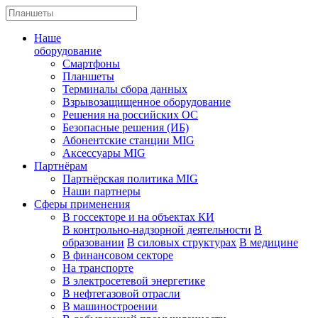
Наше
оборудование
Смартфоны
Планшеты
Терминалы сбора данных
Взрывозащищенное оборудование
Решения на российских ОС
Безопасные решения (ИБ)
Абонентские станции MIG
Аксессуары MIG
Партнёрам
Партнёрская политика MIG
Наши партнеры
Сферы применения
В госсекторе и на объектах КИ
В контрольно-надзорной деятельности
В
образовании
В силовых структурах
В медицине
В финансовом секторе
На транспорте
В электросетевой энергетике
В нефтегазовой отрасли
В машиностроении