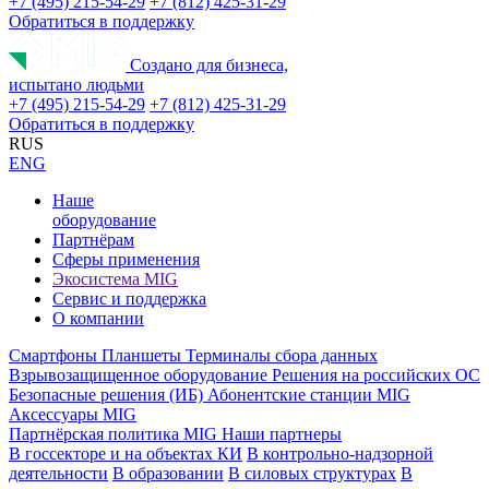
+7 (495) 215-54-29
+7 (812) 425-31-29
Обратиться в поддержку
Создано для бизнеса,
испытано людьми
+7 (495) 215-54-29
+7 (812) 425-31-29
Обратиться в поддержку
RUS
ENG
Наше
оборудование
Партнёрам
Сферы применения
Экосистема MIG
Сервис и поддержка
О компании
Смартфоны
Планшеты
Терминалы сбора данных
Взрывозащищенное оборудование
Решения на российских ОС
Безопасные решения (ИБ)
Абонентские станции MIG
Аксессуары MIG
Партнёрская политика MIG
Наши партнеры
В госсекторе и на объектах КИ
В контрольно-надзорной
деятельности
В образовании
В силовых структурах
В