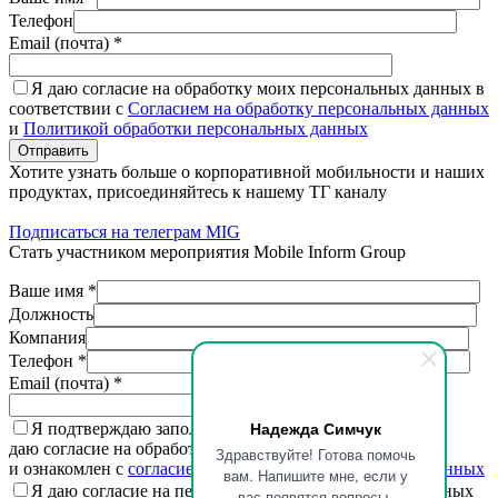
Телефон
Email (почта) *
Я даю согласие на обработку моих персональных данных в
соответствии с
Согласием на обработку персональных данных
и
Политикой обработки персональных данных
Отправить
Хотите узнать больше о корпоративной мобильности и наших
продуктах, присоединяйтесь к нашему ТГ каналу
Подписаться на телеграм MIG
Стать участником мероприятия Mobile Inform Group
Ваше имя *
Должность
Компания
Телефон *
Email (почта) *
Надежда Симчук
Я подтверждаю заполненную мной информацию,
даю согласие на обработку персональных данных
Здравствуйте! Готова помочь
и ознакомлен с
согласием на обработку персональных данных
вам. Напишите мне, если у
Я даю согласие на передачу третьим лицам персональных
вас появятся вопросы.