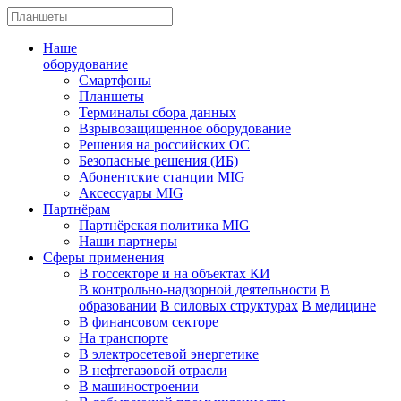
Наше
оборудование
Смартфоны
Планшеты
Терминалы сбора данных
Взрывозащищенное оборудование
Решения на российских ОС
Безопасные решения (ИБ)
Абонентские станции MIG
Аксессуары MIG
Партнёрам
Партнёрская политика MIG
Наши партнеры
Сферы применения
В госсекторе и на объектах КИ
В контрольно-надзорной деятельности
В
образовании
В силовых структурах
В медицине
В финансовом секторе
На транспорте
В электросетевой энергетике
В нефтегазовой отрасли
В машиностроении