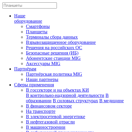
Наше
оборудование
Смартфоны
Планшеты
Терминалы сбора данных
Взрывозащищенное оборудование
Решения на российских ОС
Безопасные решения (ИБ)
Абонентские станции MIG
Аксессуары MIG
Партнёрам
Партнёрская политика MIG
Наши партнеры
Сферы применения
В госсекторе и на объектах КИ
В контрольно-надзорной деятельности
В
образовании
В силовых структурах
В медицине
В финансовом секторе
На транспорте
В электросетевой энергетике
В нефтегазовой отрасли
В машиностроении