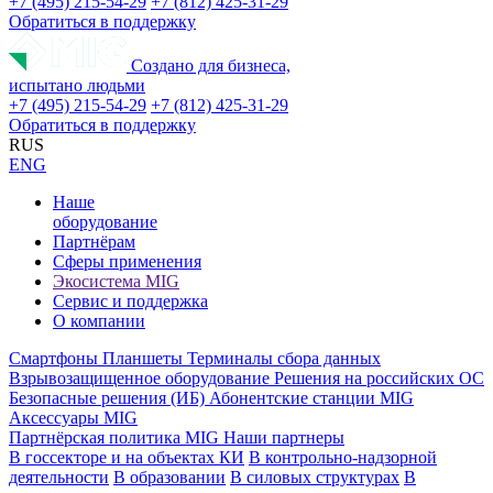
+7 (495) 215-54-29
+7 (812) 425-31-29
Обратиться в поддержку
Создано для бизнеса,
испытано людьми
+7 (495) 215-54-29
+7 (812) 425-31-29
Обратиться в поддержку
RUS
ENG
Наше
оборудование
Партнёрам
Сферы применения
Экосистема MIG
Сервис и поддержка
О компании
Смартфоны
Планшеты
Терминалы сбора данных
Взрывозащищенное оборудование
Решения на российских ОС
Безопасные решения (ИБ)
Абонентские станции MIG
Аксессуары MIG
Партнёрская политика MIG
Наши партнеры
В госсекторе и на объектах КИ
В контрольно-надзорной
деятельности
В образовании
В силовых структурах
В