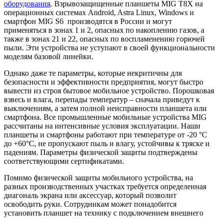
оборудования
. Взрывозащищенные планшеты MIG T8X на
операционных системах Android, Astra Linux, Windows и
смартфон MIG S6 производятся в России и могут
применяться в зонах 1 и 2, опасных по накоплению газов, а
также в зонах 21 и 22, опасных по воспламенению горючей
пыли. Эти устройства не уступают в своей функциональности
моделям базовой линейки.
Однако даже те параметры, которые некритичны для
безопасности и эффективности предприятия, могут быстро
вывести из строя бытовое мобильное устройство. Порошковая
взвесь и влага, перепады температур – сначала приведут к
выключениям, а затем полной неисправности планшета или
смартфона. Все промышленные мобильные устройства MIG
рассчитаны на интенсивные условия эксплуатации. Наши
планшеты и смартфоны работают при температуре от -20 °С
до +60°С, не пропускают пыль и влагу, устойчивы к тряске и
падениям. Параметры физической защиты подтверждены
соответствующими сертификатами.
Помимо физической защиты мобильного устройства, на
разных производственных участках требуется определенная
диагональ экрана или аксессуар, который позволит
освободить руки. Сотрудникам может понадобится
установить планшет на технику с подключением внешнего