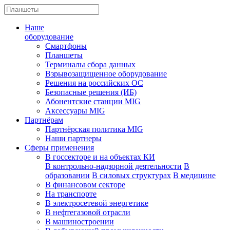
Наше
оборудование
Смартфоны
Планшеты
Терминалы сбора данных
Взрывозащищенное оборудование
Решения на российских ОС
Безопасные решения (ИБ)
Абонентские станции MIG
Аксессуары MIG
Партнёрам
Партнёрская политика MIG
Наши партнеры
Сферы применения
В госсекторе и на объектах КИ
В контрольно-надзорной деятельности
В
образовании
В силовых структурах
В медицине
В финансовом секторе
На транспорте
В электросетевой энергетике
В нефтегазовой отрасли
В машиностроении