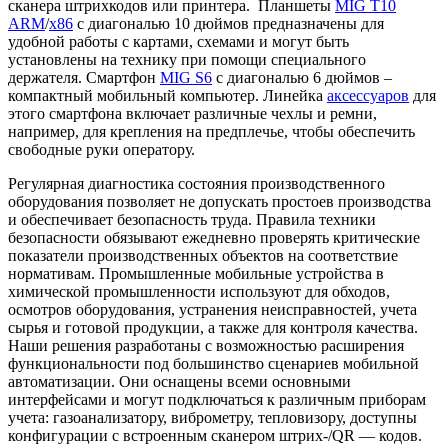
сканера штрихкодов или принтера. Планшеты
MIG T10
ARM
/
x86
с диагональю 10 дюймов предназначены для
удобной работы с картами, схемами и могут быть
установлены на технику при помощи специального
держателя. Смартфон
MIG S6
с диагональю 6 дюймов –
компактный мобильный компьютер. Линейка
аксессуаров
для
этого смартфона включает различные чехлы и ремни,
например, для крепления на предплечье, чтобы обеспечить
свободные руки оператору.
Регулярная диагностика состояния производственного
оборудования позволяет не допускать простоев производства
и обеспечивает безопасность труда. Правила техники
безопасности обязывают ежедневно проверять критические
показатели производственных объектов на соответствие
нормативам. Промышленные мобильные устройства в
химической промышленности используют для обходов,
осмотров оборудования, устранения неисправностей, учета
сырья и готовой продукции, а также для контроля качества.
Наши решения разработаны с возможностью расширения
функциональности под большинство сценариев мобильной
автоматизации. Они оснащены всеми основными
интерфейсами и могут подключаться к различным приборам
учета: газоанализатору, виброметру, тепловизору, доступны
конфигурации с встроенным сканером штрих-/QR — кодов.