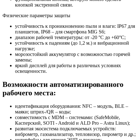
кнопкой экстренной связи.
Физические параметры защиты
устойчивость к проникновению пыли и влаги: IP67 для
планшетов, IP68 – для смартфона MIG S6;
диапазон рабочей температуры: от -20 °С до +60°С;
устойчивость к падениям (до 1,2 м.) и вибрационной
нагрузке;
морозостойкий аккумулятор с возможностью горячей
замены;
яркий дисплей для работы в различных условиях
освещенности.
Возможности
автоматизированного
рабочего места:
идентификация оборудования: NFC – модуль, BLE –
маяки; штрих-/QR – коды;
совместимость с MDM – системами: (SafeMobile,
Касперский, SOTI - Android и ALD Pro – Astra Linux);
развитая экосистема подключаемых устройств:
виброметр, газоанализатор, тепловизор, пирометр и др.;
интерфейсы для чтения ЭЦП и токенов;