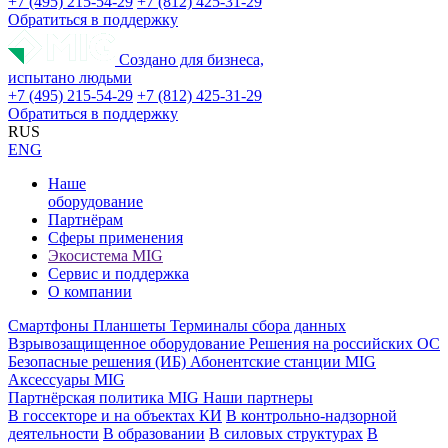
+7 (495) 215-54-29
+7 (812) 425-31-29
Обратиться в поддержку
Создано для бизнеса,
испытано людьми
+7 (495) 215-54-29
+7 (812) 425-31-29
Обратиться в поддержку
RUS
ENG
Наше
оборудование
Партнёрам
Сферы применения
Экосистема MIG
Сервис и поддержка
О компании
Смартфоны
Планшеты
Терминалы сбора данных
Взрывозащищенное оборудование
Решения на российских ОС
Безопасные решения (ИБ)
Абонентские станции MIG
Аксессуары MIG
Партнёрская политика MIG
Наши партнеры
В госсекторе и на объектах КИ
В контрольно-надзорной
деятельности
В образовании
В силовых структурах
В