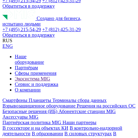
+7 (495) 215-54-29
+7 (812) 425-31-29
Обратиться в поддержку
Создано для бизнеса,
испытано людьми
+7 (495) 215-54-29
+7 (812) 425-31-29
Обратиться в поддержку
RUS
ENG
Наше
оборудование
Партнёрам
Сферы применения
Экосистема MIG
Сервис и поддержка
О компании
Смартфоны
Планшеты
Терминалы сбора данных
Взрывозащищенное оборудование
Решения на российских ОС
Безопасные решения (ИБ)
Абонентские станции MIG
Аксессуары MIG
Партнёрская политика MIG
Наши партнеры
В госсекторе и на объектах КИ
В контрольно-надзорной
деятельности
В образовании
В силовых структурах
В