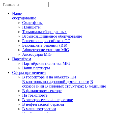
Наше
оборудование
Смартфоны
Планшеты
Терминалы сбора данных
Взрывозащищенное оборудование
Решения на российских ОС
Безопасные решения (ИБ)
Абонентские станции MIG
Аксессуары MIG
Партнёрам
Партнёрская политика MIG
Наши партнеры
Сферы применения
В госсекторе и на объектах КИ
В контрольно-надзорной деятельности
В
образовании
В силовых структурах
В медицине
В финансовом секторе
На транспорте
В электросетевой энергетике
В нефтегазовой отрасли
В машиностроении