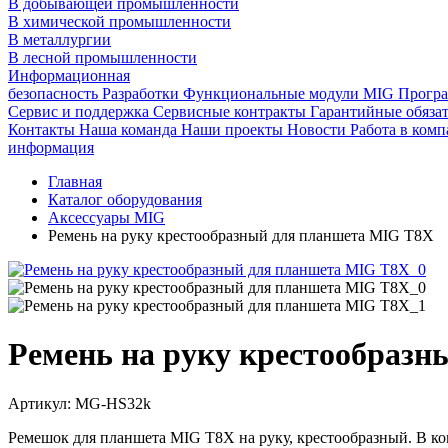
В добывающей промышленности
В химической промышленности
В металлургии
В лесной промышленности
Информационная
безопасность
Разработки
Функциональные модули MIG
Програ
Сервис и поддержка
Сервисные контракты
Гарантийные обязат
Контакты
Наша команда
Наши проекты
Новости
Работа в ком
информация
Главная
Каталог оборудования
Аксессуары MIG
Ремень на руку крестообразный для планшета MIG Т8Х
Ремень на руку крестообраз
Артикул:
MG-HS32k
Ремешок для планшета MIG Т8Х на руку, крестообразный. В ком