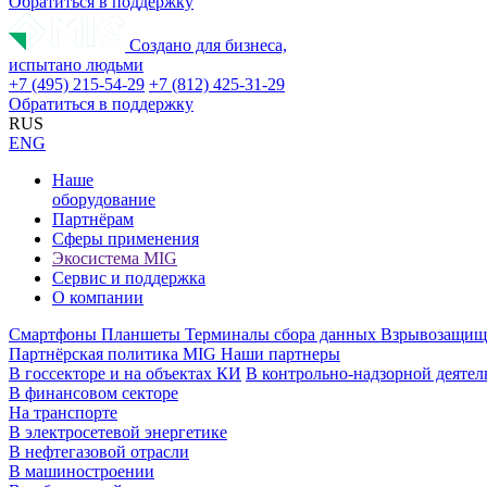
Обратиться в поддержку
Создано для бизнеса,
испытано людьми
+7 (495) 215-54-29
+7 (812) 425-31-29
Обратиться в поддержку
RUS
ENG
Наше
оборудование
Партнёрам
Сферы применения
Экосистема MIG
Сервис и поддержка
О компании
Смартфоны
Планшеты
Терминалы сбора данных
Взрывозащищ
Партнёрская политика MIG
Наши партнеры
В госсекторе и на объектах КИ
В контрольно-надзорной деятел
В финансовом секторе
На транспорте
В электросетевой энергетике
В нефтегазовой отрасли
В машиностроении