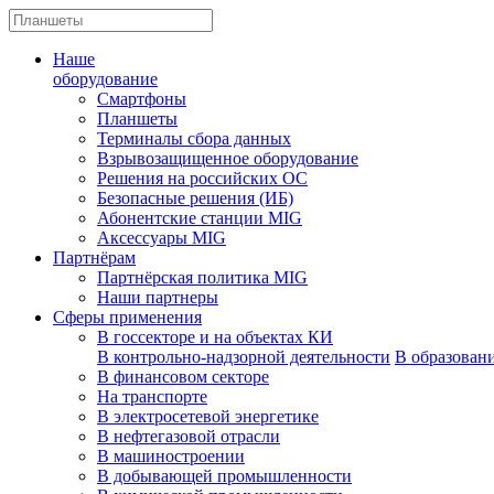
Наше
оборудование
Смартфоны
Планшеты
Терминалы сбора данных
Взрывозащищенное оборудование
Решения на российских ОС
Безопасные решения (ИБ)
Абонентские станции MIG
Аксессуары MIG
Партнёрам
Партнёрская политика MIG
Наши партнеры
Сферы применения
В госсекторе и на объектах КИ
В контрольно-надзорной деятельности
В образован
В финансовом секторе
На транспорте
В электросетевой энергетике
В нефтегазовой отрасли
В машиностроении
В добывающей промышленности