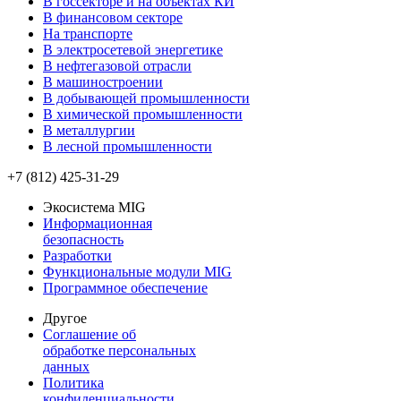
В госсекторе и на объектах КИ
В финансовом секторе
На транспорте
В электросетевой энергетике
В нефтегазовой отрасли
В машиностроении
В добывающей промышленности
В химической промышленности
В металлургии
В лесной промышленности
+7 (812) 425-31-29
Экосистема MIG
Информационная
безопасность
Разработки
Функциональные модули MIG
Программное обеспечение
Другое
Соглашение об
обработке персональных
данных
Политика
конфиденциальности