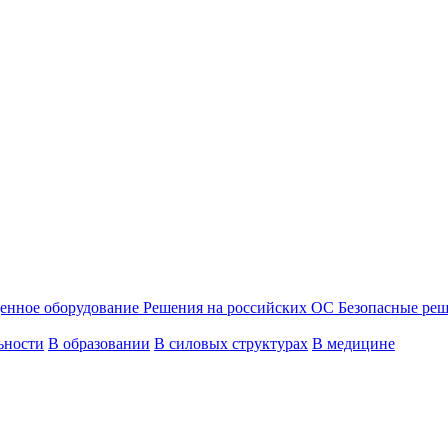
енное оборудование
Решения на российских ОС
Безопасные ре
ьности
В образовании
В силовых структурах
В медицине