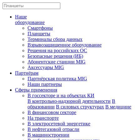
Наше
оборудование
Смартфоны
Планшеты
Терминалы сбора данных
Взрывозащищенное оборудование
Решения на российских ОС
Безопасные решения (ИБ)
Абонентские станции MIG
Аксессуары MIG
Партнёрам
Партнёрская политика MIG
Наши партнеры
Сферы применения
В госсекторе и на объектах КИ
В контрольно-надзорной деятельности
В
образовании
В силовых структурах
В медицине
В финансовом секторе
На транспорте
В электросетевой энергетике
В нефтегазовой отрасли
В машиностроении