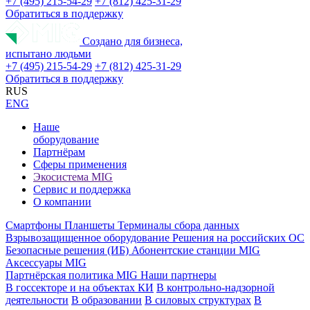
+7 (495) 215-54-29
+7 (812) 425-31-29
Обратиться в поддержку
Создано для бизнеса,
испытано людьми
+7 (495) 215-54-29
+7 (812) 425-31-29
Обратиться в поддержку
RUS
ENG
Наше
оборудование
Партнёрам
Сферы применения
Экосистема MIG
Сервис и поддержка
О компании
Смартфоны
Планшеты
Терминалы сбора данных
Взрывозащищенное оборудование
Решения на российских ОС
Безопасные решения (ИБ)
Абонентские станции MIG
Аксессуары MIG
Партнёрская политика MIG
Наши партнеры
В госсекторе и на объектах КИ
В контрольно-надзорной
деятельности
В образовании
В силовых структурах
В