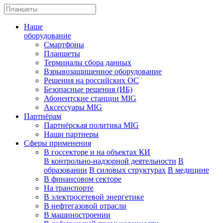
Наше
оборудование
Смартфоны
Планшеты
Терминалы сбора данных
Взрывозащищенное оборудование
Решения на российских ОС
Безопасные решения (ИБ)
Абонентские станции MIG
Аксессуары MIG
Партнёрам
Партнёрская политика MIG
Наши партнеры
Сферы применения
В госсекторе и на объектах КИ
В контрольно-надзорной деятельности
В
образовании
В силовых структурах
В медицине
В финансовом секторе
На транспорте
В электросетевой энергетике
В нефтегазовой отрасли
В машиностроении