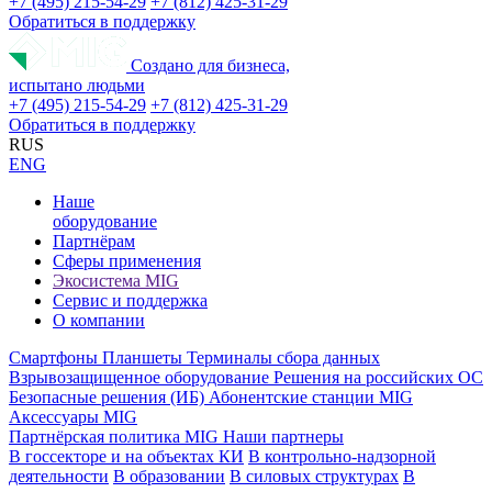
+7 (495) 215-54-29
+7 (812) 425-31-29
Обратиться в поддержку
Создано для бизнеса,
испытано людьми
+7 (495) 215-54-29
+7 (812) 425-31-29
Обратиться в поддержку
RUS
ENG
Наше
оборудование
Партнёрам
Сферы применения
Экосистема MIG
Сервис и поддержка
О компании
Смартфоны
Планшеты
Терминалы сбора данных
Взрывозащищенное оборудование
Решения на российских ОС
Безопасные решения (ИБ)
Абонентские станции MIG
Аксессуары MIG
Партнёрская политика MIG
Наши партнеры
В госсекторе и на объектах КИ
В контрольно-надзорной
деятельности
В образовании
В силовых структурах
В