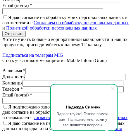
Email (почта) *
Я даю согласие на обработку моих персональных данных в
соответствии с
Согласием на обработку персональных данных
и
Политикой обработки персональных данных
Отправить
Хотите узнать больше о корпоративной мобильности и наших
продуктах, присоединяйтесь к нашему ТГ каналу
Подписаться на телеграм MIG
Стать участником мероприятия Mobile Inform Group
Ваше имя *
Должность
Компания
Телефон *
Email (почта) *
Надежда Симчук
Я подтверждаю заполненную мной информацию,
даю согласие на обработку персональных данных
Здравствуйте! Готова помочь
и ознакомлен с
согласием на обработку персональных данных
вам. Напишите мне, если у
Я даю согласие на передачу третьим лицам персональных
вас появятся вопросы.
данных в порядке и на условиях, установленных
согласием