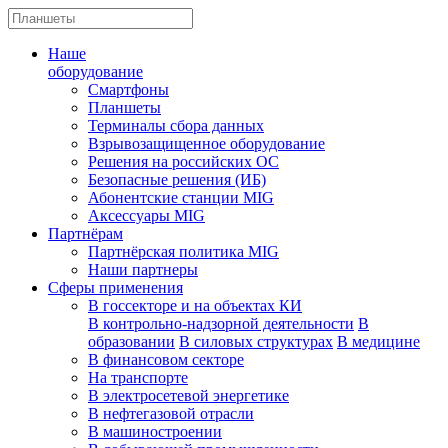
Наше
оборудование
Смартфоны
Планшеты
Терминалы сбора данных
Взрывозащищенное оборудование
Решения на российских ОС
Безопасные решения (ИБ)
Абонентские станции MIG
Аксессуары MIG
Партнёрам
Партнёрская политика MIG
Наши партнеры
Сферы применения
В госсекторе и на объектах КИ
В контрольно-надзорной деятельности
В
образовании
В силовых структурах
В медицине
В финансовом секторе
На транспорте
В электросетевой энергетике
В нефтегазовой отрасли
В машиностроении