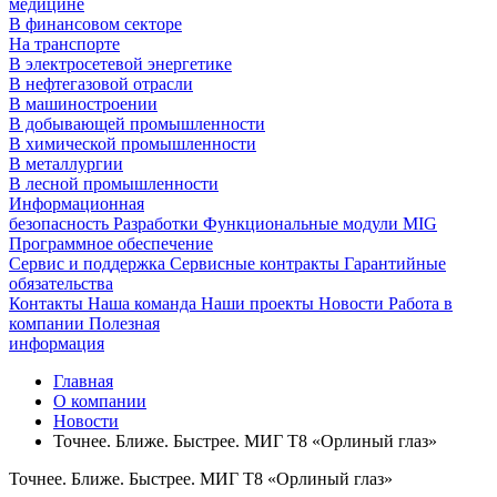
медицине
В финансовом секторе
На транспорте
В электросетевой энергетике
В нефтегазовой отрасли
В машиностроении
В добывающей промышленности
В химической промышленности
В металлургии
В лесной промышленности
Информационная
безопасность
Разработки
Функциональные модули MIG
Программное обеспечение
Сервис и поддержка
Сервисные контракты
Гарантийные
обязательства
Контакты
Наша команда
Наши проекты
Новости
Работа в
компании
Полезная
информация
Главная
О компании
Новости
Точнее. Ближе. Быстрее. МИГ Т8 «Орлиный глаз»
Точнее. Ближе. Быстрее. МИГ Т8 «Орлиный глаз»