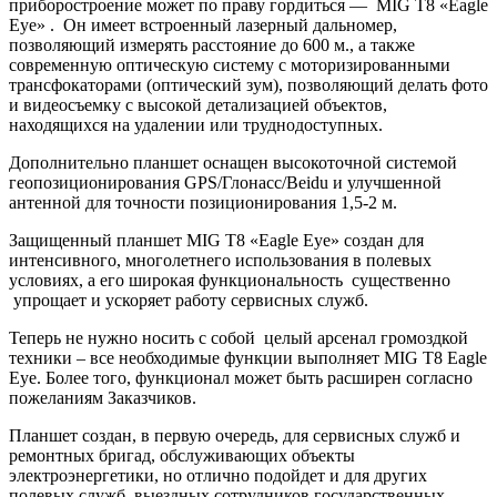
приборостроение может по праву гордиться — MIG T8 «Eagle
Eye» . Он имеет встроенный лазерный дальномер,
позволяющий измерять расстояние до 600 м., а также
современную оптическую систему с моторизированными
трансфокаторами (оптический зум), позволяющий делать фото
и видеосъемку с высокой детализацией объектов,
находящихся на удалении или труднодоступных.
Дополнительно планшет оснащен высокоточной системой
геопозиционирования GPS/Глонасс/Beidu и улучшенной
антенной для точности позиционирования 1,5-2 м.
Защищенный планшет MIG T8 «Eagle Eye» создан для
интенсивного, многолетнего использования в полевых
условиях, а его широкая функциональность существенно
упрощает и ускоряет работу сервисных служб.
Теперь не нужно носить с собой целый арсенал громоздкой
техники – все необходимые функции выполняет MIG T8 Eagle
Eye. Более того, функционал может быть расширен согласно
пожеланиям Заказчиков.
Планшет создан, в первую очередь, для сервисных служб и
ремонтных бригад, обслуживающих объекты
электроэнергетики, но отлично подойдет и для других
полевых служб, выездных сотрудников государственных