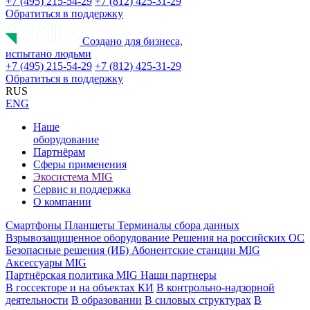
+7 (495) 215-54-29
+7 (812) 425-31-29
Обратиться в поддержку
Создано для бизнеса,
испытано людьми
+7 (495) 215-54-29
+7 (812) 425-31-29
Обратиться в поддержку
RUS
ENG
Наше
оборудование
Партнёрам
Сферы применения
Экосистема MIG
Сервис и поддержка
О компании
Смартфоны
Планшеты
Терминалы сбора данных
Взрывозащищенное оборудование
Решения на российских ОС
Безопасные решения (ИБ)
Абонентские станции MIG
Аксессуары MIG
Партнёрская политика MIG
Наши партнеры
В госсекторе и на объектах КИ
В контрольно-надзорной
деятельности
В образовании
В силовых структурах
В