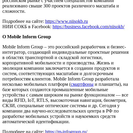
российском рынке с участием специалистов компании
реализовано свыше 300 проектов различного масштаба и
сложности.
Подробнее на сайте:
https://www.niisokb.ru
НИИ СОКБ в Facebook:
https://business.facebook.com/niisokb/
О Mobile Inform Group
Mobile Inform Group – это российский разработчик и бизнес-
интегратор, создающий индивидуальные проектные решения
в областях транспортной и складской логистики,
корпоративной мобильности и производства. Жизнь и
эволюция компании заключается в создании продуктов и
систем, соответствующих масштабам и долгосрочным
потребностям клиентов. Mobile Inform Group разработала
несколько мобильных платформ (
смартфоны
и планшеты), на
базе которых создаются промышленные мобильные
устройства с самым широким на рынке функционалом — все
виды RFID, IoT, RTLS, высокоточная навигация, биометрия,
СКЗИ, специальные оптические системы и др. Сегодня у
компании два научно-исследовательских центра в РФ по
разработке мобильных устройств и наукоемких средств
автоматической идентификации.
Подробнее на сайте:
https://m-infogroup.ru/