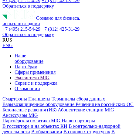
+7 (495) 215-54-29
+7 (812) 425-31-29
Обратиться в поддержку
Создано для бизнеса,
испытано людьми
+7 (495) 215-54-29
+7 (812) 425-31-29
Обратиться в поддержку
RUS
ENG
Наше
оборудование
Партнёрам
Сферы применения
Экосистема MIG
Сервис и поддержка
О компании
Смартфоны
Планшеты
Терминалы сбора данных
Взрывозащищенное оборудование
Решения на российских ОС
Безопасные решения (ИБ)
Абонентские станции MIG
Аксессуары MIG
Партнёрская политика MIG
Наши партнеры
В госсекторе и на объектах КИ
В контрольно-надзорной
деятельности
В образовании
В силовых структурах
В