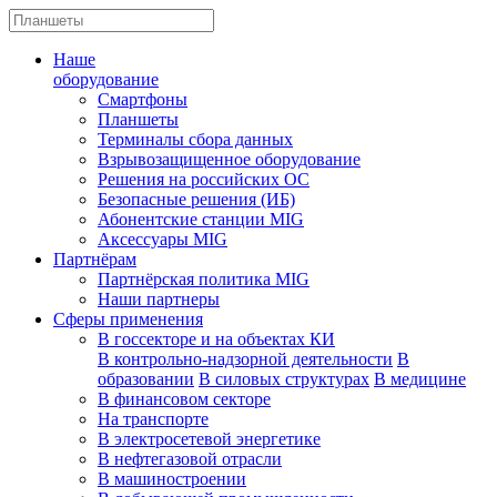
Наше
оборудование
Смартфоны
Планшеты
Терминалы сбора данных
Взрывозащищенное оборудование
Решения на российских ОС
Безопасные решения (ИБ)
Абонентские станции MIG
Аксессуары MIG
Партнёрам
Партнёрская политика MIG
Наши партнеры
Сферы применения
В госсекторе и на объектах КИ
В контрольно-надзорной деятельности
В
образовании
В силовых структурах
В медицине
В финансовом секторе
На транспорте
В электросетевой энергетике
В нефтегазовой отрасли
В машиностроении