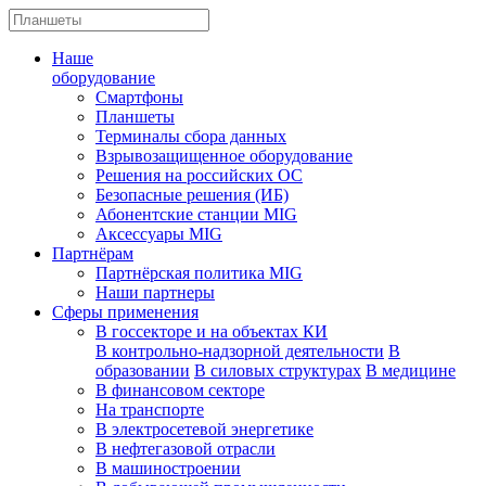
Наше
оборудование
Смартфоны
Планшеты
Терминалы сбора данных
Взрывозащищенное оборудование
Решения на российских ОС
Безопасные решения (ИБ)
Абонентские станции MIG
Аксессуары MIG
Партнёрам
Партнёрская политика MIG
Наши партнеры
Сферы применения
В госсекторе и на объектах КИ
В контрольно-надзорной деятельности
В
образовании
В силовых структурах
В медицине
В финансовом секторе
На транспорте
В электросетевой энергетике
В нефтегазовой отрасли
В машиностроении