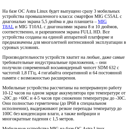
На базе ОС Astra Linux будет выпущено сразу 3 мобильных
устройства промышленного класса: смартфон MIG C55AL с
диагональю экрана 5,5 дюйма и два планшета –
MIG
T8AL
и MIG T10AL с диагоналями экрана 8 и 10 дюймов,
соответственно, и разрешением экрана FULL HD. Все
устройства созданы на единой аппаратной платформе и
предназначены для многолетней интенсивной эксплуатации в
суровых условиях.
Производительности устройств хватит на любые, даже самые
требовательные индустриальные приложения, – они
получили современный восьмиядерный чипсет SDM 632 с
частотой 1,8 ГГц, 4 гигабайта оперативной и 64 постоянной
памяти с возможностью расширения.
Мобильные устройства рассчитаны на непрерывную работу
10-12 часов на одном заряде аккумулятора при температуре от
-20С до +60С и 4-5 часов при снижении температуры до -30С.
Они полностью герметичны (до IP68 в специальном
исполнении), выдерживают резкие перепады температур до
100С без конденсации влаги, а также вибрации и
многократные падения с 1,5 метров.
Мобильные устройства MIG на базе ОС Astra Linux