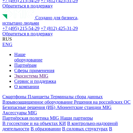
+7 (495) 215-54-29
+7 (812) 425-31-29
Обратиться в поддержку
Создано для бизнеса,
испытано людьми
+7 (495) 215-54-29
+7 (812) 425-31-29
Обратиться в поддержку
RUS
ENG
Наше
оборудование
Партнёрам
Сферы применения
Экосистема MIG
Сервис и поддержка
О компании
Смартфоны
Планшеты
Терминалы сбора данных
Взрывозащищенное оборудование
Решения на российских ОС
Безопасные решения (ИБ)
Абонентские станции MIG
Аксессуары MIG
Партнёрская политика MIG
Наши партнеры
В госсекторе и на объектах КИ
В контрольно-надзорной
деятельности
В образовании
В силовых структурах
В