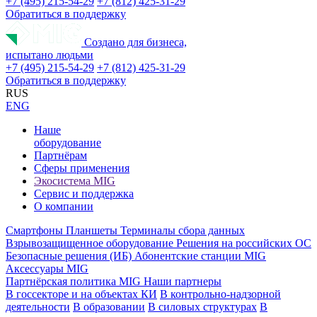
+7 (495) 215-54-29
+7 (812) 425-31-29
Обратиться в поддержку
Создано для бизнеса,
испытано людьми
+7 (495) 215-54-29
+7 (812) 425-31-29
Обратиться в поддержку
RUS
ENG
Наше
оборудование
Партнёрам
Сферы применения
Экосистема MIG
Сервис и поддержка
О компании
Смартфоны
Планшеты
Терминалы сбора данных
Взрывозащищенное оборудование
Решения на российских ОС
Безопасные решения (ИБ)
Абонентские станции MIG
Аксессуары MIG
Партнёрская политика MIG
Наши партнеры
В госсекторе и на объектах КИ
В контрольно-надзорной
деятельности
В образовании
В силовых структурах
В