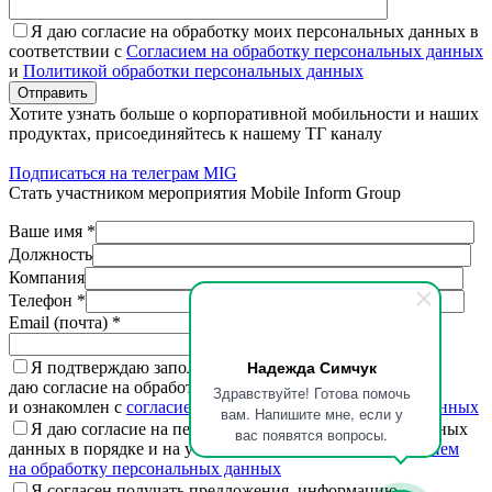
Я даю согласие на обработку моих персональных данных в
соответствии с
Согласием на обработку персональных данных
и
Политикой обработки персональных данных
Отправить
Хотите узнать больше о корпоративной мобильности и наших
продуктах, присоединяйтесь к нашему ТГ каналу
Подписаться на телеграм MIG
Стать участником мероприятия Mobile Inform Group
Ваше имя *
Должность
Компания
Телефон *
Email (почта) *
Надежда Симчук
Я подтверждаю заполненную мной информацию,
даю согласие на обработку персональных данных
Здравствуйте! Готова помочь
и ознакомлен с
согласием на обработку персональных данных
вам. Напишите мне, если у
Я даю согласие на передачу третьим лицам персональных
вас появятся вопросы.
данных в порядке и на условиях, установленных
согласием
на обработку персональных данных
Я согласен получать предложения, информацию