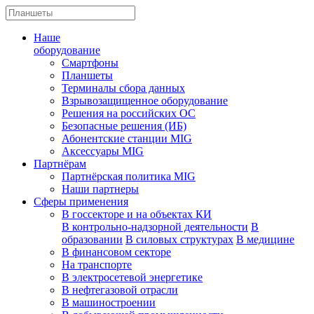
Наше
оборудование
Смартфоны
Планшеты
Терминалы сбора данных
Взрывозащищенное оборудование
Решения на российских ОС
Безопасные решения (ИБ)
Абонентские станции MIG
Аксессуары MIG
Партнёрам
Партнёрская политика MIG
Наши партнеры
Сферы применения
В госсекторе и на объектах КИ
В контрольно-надзорной деятельности
В
образовании
В силовых структурах
В медицине
В финансовом секторе
На транспорте
В электросетевой энергетике
В нефтегазовой отрасли
В машиностроении