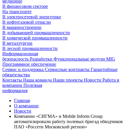
медицине
В финансовом секторе
На транспорте
В электросетевой энергетике
В нефтегазовой отрасли
В машиностроении
В добывающей промышленности
В химической промышленности
В металлургии
В лесной промышленности
Информационная
безопасность
Разработки
Функциональные модули MIG
Программное обеспечение
Сервис и поддержка
Сервисные контракты
Гарантийные
обязательства
Контакты
Наша команда
Наши проекты
Новости
Работа в
компании
Полезная
информация
Главная
О компании
Новости
Компании «СИГМА» и Mobile Inform Group
автоматизировали работу полевых бригад обходчиков
ПАО «Россети Московский регион»