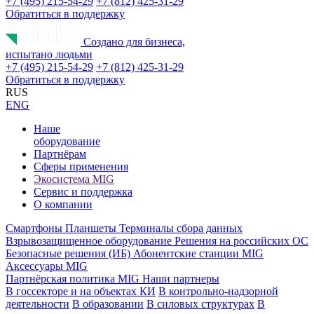
+7 (495) 215-54-29
+7 (812) 425-31-29
Обратиться в поддержку
Создано для бизнеса,
испытано людьми
+7 (495) 215-54-29
+7 (812) 425-31-29
Обратиться в поддержку
RUS
ENG
Наше
оборудование
Партнёрам
Сферы применения
Экосистема MIG
Сервис и поддержка
О компании
Смартфоны
Планшеты
Терминалы сбора данных
Взрывозащищенное оборудование
Решения на российских ОС
Безопасные решения (ИБ)
Абонентские станции MIG
Аксессуары MIG
Партнёрская политика MIG
Наши партнеры
В госсекторе и на объектах КИ
В контрольно-надзорной
деятельности
В образовании
В силовых структурах
В