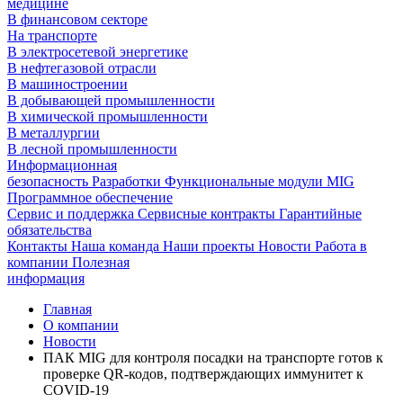
медицине
В финансовом секторе
На транспорте
В электросетевой энергетике
В нефтегазовой отрасли
В машиностроении
В добывающей промышленности
В химической промышленности
В металлургии
В лесной промышленности
Информационная
безопасность
Разработки
Функциональные модули MIG
Программное обеспечение
Сервис и поддержка
Сервисные контракты
Гарантийные
обязательства
Контакты
Наша команда
Наши проекты
Новости
Работа в
компании
Полезная
информация
Главная
О компании
Новости
ПАК MIG для контроля посадки на транспорте готов к
проверке QR-кодов, подтверждающих иммунитет к
COVID-19