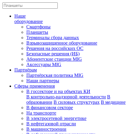
Наше
оборудование
Смартфоны
Планшеты
Терминалы сбора данных
Взрывозащищенное оборудование
Решения на российских ОС
Безопасные решения (ИБ)
Абонентские станции MIG
Аксессуары MIG
Партнёрам
Партнёрская политика MIG
Наши партнеры
Сферы применения
В госсекторе и на объектах КИ
В контрольно-надзорной деятельности
В
образовании
В силовых структурах
В медицине
В финансовом секторе
На транспорте
В электросетевой энергетике
В нефтегазовой отрасли
В машиностроении