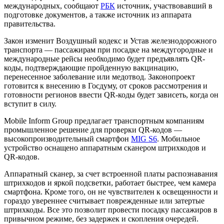
международных, сообщают
РБК
источник, участвовавший в
подготовке документов, а также источник из аппарата
правительства.
Закон изменит Воздушный кодекс и Устав железнодорожного
транспорта — пассажирам при посадке на междугородные и
международные рейсы необходимо будет предъявлять QR-
коды, подтверждающие пройденную вакцинацию,
перенесенное заболевание или медотвод. Законопроект
готовится к внесению в Госдуму, от сроков рассмотрения и
готовности регионов ввести QR-коды будет зависеть, когда он
вступит в силу.
Mobile Inform Group предлагает транспортным компаниям
промышленное решение для проверки QR-кодов —
высокопроизводительный смартфон
MIG S6
. Мобильное
устройство оснащено аппаратным сканером штрихкодов и
QR-кодов.
Аппаратный сканер, за счет встроенной платы распознавания
штрихкодов и яркой подсветки, работает быстрее, чем камера
смартфона. Кроме того, он не чувствителен к освещенности и
гораздо увереннее считывает поврежденные или затертые
штрихкоды. Все это позволит провести посадку пассажиров в
привычном режиме, без задержек и скопления очередей.