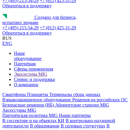
+7 (495) 215-54-29
+7 (812) 425-31-29
Обратиться в поддержку
Создано для бизнеса,
испытано людьми
+7 (495) 215-54-29
+7 (812) 425-31-29
Обратиться в поддержку
RUS
ENG
Наше
оборудование
Партнёрам
Сферы применения
Экосистема MIG
Сервис и поддержка
О компании
Смартфоны
Планшеты
Терминалы сбора данных
Взрывозащищенное оборудование
Решения на российских ОС
Безопасные решения (ИБ)
Абонентские станции MIG
Аксессуары MIG
Партнёрская политика MIG
Наши партнеры
В госсекторе и на объектах КИ
В контрольно-надзорной
деятельности
В образовании
В силовых структурах
В