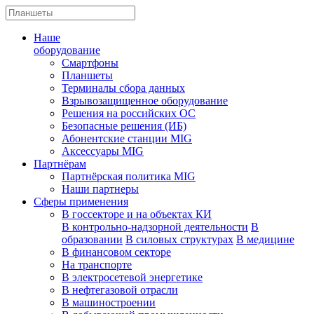
Наше
оборудование
Смартфоны
Планшеты
Терминалы сбора данных
Взрывозащищенное оборудование
Решения на российских ОС
Безопасные решения (ИБ)
Абонентские станции MIG
Аксессуары MIG
Партнёрам
Партнёрская политика MIG
Наши партнеры
Сферы применения
В госсекторе и на объектах КИ
В контрольно-надзорной деятельности
В
образовании
В силовых структурах
В медицине
В финансовом секторе
На транспорте
В электросетевой энергетике
В нефтегазовой отрасли
В машиностроении