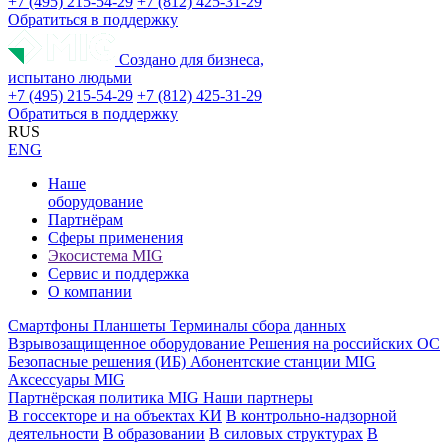
+7 (495) 215-54-29
+7 (812) 425-31-29
Обратиться в поддержку
Создано для бизнеса,
испытано людьми
+7 (495) 215-54-29
+7 (812) 425-31-29
Обратиться в поддержку
RUS
ENG
Наше
оборудование
Партнёрам
Сферы применения
Экосистема MIG
Сервис и поддержка
О компании
Смартфоны
Планшеты
Терминалы сбора данных
Взрывозащищенное оборудование
Решения на российских ОС
Безопасные решения (ИБ)
Абонентские станции MIG
Аксессуары MIG
Партнёрская политика MIG
Наши партнеры
В госсекторе и на объектах КИ
В контрольно-надзорной
деятельности
В образовании
В силовых структурах
В