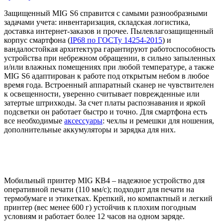
Защищенный MIG S6 справится с самыми разнообразными
задачами учета: инвентаризация, складская логистика,
доставка интернет-заказов и прочее. Пылевлагозащищенный
корпус смартфона (
IP68 по ГОСТу 14254-2015
) и
вандалостойкая архитектура гарантируют работоспособность
устройства при небрежном обращении, в сильно запыленных
и/или влажных помещениях при любой температуре, а также
MIG S6 адаптирован к работе под открытым небом в любое
время года. Встроенный аппаратный сканер не чувствителен
к освещенности, уверенно считывает поврежденные или
затертые штрихкоды. За счет платы распознавания и яркой
подсветки он работает быстро и точно. Для смартфона есть
все необходимые
аксессуары
: чехлы и ремешки для ношения,
дополнительные аккумуляторы и зарядка для них.
Мобильный принтер MIG КВ4 – надежное устройство для
оперативной печати (110 мм/с); подходит для печати на
термобумаге и этикетках. Крепкий, но компактный и легкий
принтер (вес менее 600 г) устойчив к плохим погодным
условиям и работает более 12 часов на одном заряде.