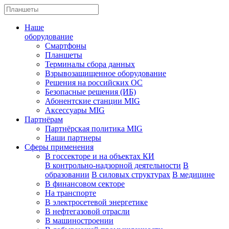
Наше
оборудование
Смартфоны
Планшеты
Терминалы сбора данных
Взрывозащищенное оборудование
Решения на российских ОС
Безопасные решения (ИБ)
Абонентские станции MIG
Аксессуары MIG
Партнёрам
Партнёрская политика MIG
Наши партнеры
Сферы применения
В госсекторе и на объектах КИ
В контрольно-надзорной деятельности
В
образовании
В силовых структурах
В медицине
В финансовом секторе
На транспорте
В электросетевой энергетике
В нефтегазовой отрасли
В машиностроении