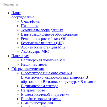
Наше
оборудование
Смартфоны
Планшеты
Терминалы сбора данных
Взрывозащищенное оборудование
Решения на российских ОС
Безопасные решения (ИБ)
Абонентские станции MIG
Аксессуары MIG
Партнёрам
Партнёрская политика MIG
Наши партнеры
Сферы применения
В госсекторе и на объектах КИ
В контрольно-надзорной деятельности
В
образовании
В силовых структурах
В медицине
В финансовом секторе
На транспорте
В электросетевой энергетике
В нефтегазовой отрасли
В машиностроении