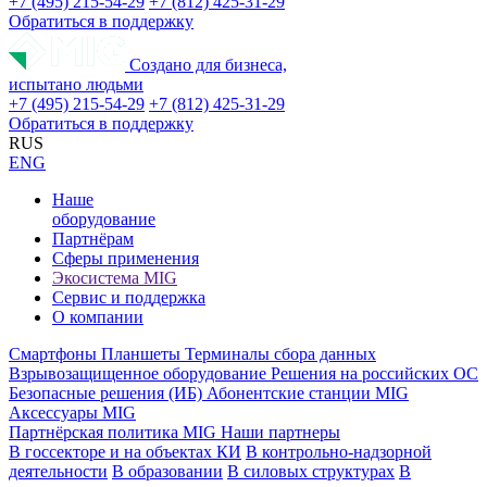
+7 (495) 215-54-29
+7 (812) 425-31-29
Обратиться в поддержку
Создано для бизнеса,
испытано людьми
+7 (495) 215-54-29
+7 (812) 425-31-29
Обратиться в поддержку
RUS
ENG
Наше
оборудование
Партнёрам
Сферы применения
Экосистема MIG
Сервис и поддержка
О компании
Смартфоны
Планшеты
Терминалы сбора данных
Взрывозащищенное оборудование
Решения на российских ОС
Безопасные решения (ИБ)
Абонентские станции MIG
Аксессуары MIG
Партнёрская политика MIG
Наши партнеры
В госсекторе и на объектах КИ
В контрольно-надзорной
деятельности
В образовании
В силовых структурах
В