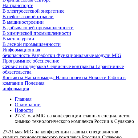
На транспорте
В электросетевой энергетике
В нефтегазовой отрасли
В машиностроении
В добывающей промышленности
В химической промышленности
В металлургии
В лесной промышленности
Информационная
безопасность
Разработки
Функциональные модули MIG
Программное обеспечение
Сервис и поддержка
Сервисные контракты
Гарантийные
обязательства
Контакты
Наша команда
Наши проекты
Новости
Работа в
компании
Полезная
информация
Главная
О компании
Новости
27-31 мая MIG на конференции главных специалистов
химико-технологического комплекса России в Судаково
27-31 мая MIG на конференции главных специалистов
химико-технологического комплекса России в Судаково