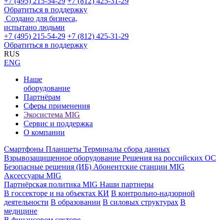
+7 (495) 215-54-29
+7 (812) 425-31-29
Обратиться в поддержку
Создано для бизнеса,
испытано людьми
+7 (495) 215-54-29
+7 (812) 425-31-29
Обратиться в поддержку
RUS
ENG
Наше
оборудование
Партнёрам
Сферы применения
Экосистема MIG
Сервис и поддержка
О компании
Смартфоны
Планшеты
Терминалы сбора данных
Взрывозащищенное оборудование
Решения на российских ОС
Безопасные решения (ИБ)
Абонентские станции MIG
Аксессуары MIG
Партнёрская политика MIG
Наши партнеры
В госсекторе и на объектах КИ
В контрольно-надзорной
деятельности
В образовании
В силовых структурах
В
медицине
В финансовом секторе