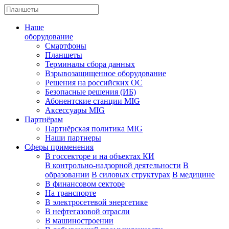
Наше
оборудование
Смартфоны
Планшеты
Терминалы сбора данных
Взрывозащищенное оборудование
Решения на российских ОС
Безопасные решения (ИБ)
Абонентские станции MIG
Аксессуары MIG
Партнёрам
Партнёрская политика MIG
Наши партнеры
Сферы применения
В госсекторе и на объектах КИ
В контрольно-надзорной деятельности
В
образовании
В силовых структурах
В медицине
В финансовом секторе
На транспорте
В электросетевой энергетике
В нефтегазовой отрасли
В машиностроении