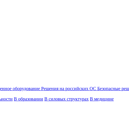
енное оборудование
Решения на российских ОС
Безопасные ре
ьности
В образовании
В силовых структурах
В медицине