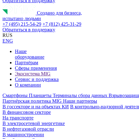
Обратиться в поддержку
Создано для бизнеса,
испытано людьми
+7 (495) 215-54-29
+7 (812) 425-31-29
Обратиться в поддержку
RUS
ENG
Наше
оборудование
Партнёрам
Сферы применения
Экосистема MIG
Сервис и поддержка
О компании
Смартфоны
Планшеты
Терминалы сбора данных
Взрывозащищ
Партнёрская политика MIG
Наши партнеры
В госсекторе и на объектах КИ
В контрольно-надзорной деятел
В финансовом секторе
На транспорте
В электросетевой энергетике
В нефтегазовой отрасли
В машиностроении