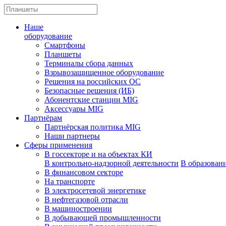
Наше
оборудование
Смартфоны
Планшеты
Терминалы сбора данных
Взрывозащищенное оборудование
Решения на российских ОС
Безопасные решения (ИБ)
Абонентские станции MIG
Аксессуары MIG
Партнёрам
Партнёрская политика MIG
Наши партнеры
Сферы применения
В госсекторе и на объектах КИ
В контрольно-надзорной деятельности
В образован
В финансовом секторе
На транспорте
В электросетевой энергетике
В нефтегазовой отрасли
В машиностроении
В добывающей промышленности