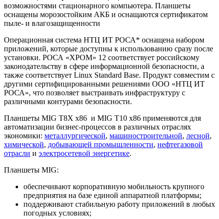
возможностями стационарного компьютера. Планшеты
оснащены морозостойким АКБ и оснащаются сертификатом
пыле- и влагозащищенности
Операционная система НТЦ ИТ РОСА* оснащена набором
приложений, которые доступны к использованию сразу после
установки. РОСА «ХРОМ» 12 соответствует российскому
законодательству в сфере информационной безопасности, а
также соответствует Linux Standard Base. Продукт совместим с
другими сертифицированными решениями ООО «НТЦ ИТ
РОСА», что позволяет выстраивать инфраструктуру с
различными контурами безопасности.
Планшеты MIG T8X x86 и MIG T10 x86 применяются для
автоматизации бизнес-процессов в различных отраслях
экономики:
металлургической
,
машиностроительной
,
лесной
,
химической
,
добывающей промышленности
,
нефтегазовой
отрасли
и
электросетевой энергетике
.
Планшеты MIG:
обеспечивают корпоративную мобильность крупного
предприятия на базе единой аппаратной платформы;
поддерживают стабильную работу приложений в любых
погодных условиях;