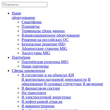
Наше
оборудование
Смартфоны
Планшеты
Терминалы сбора данных
Взрывозащищенное оборудование
Решения на российских ОС
Безопасные решения (ИБ)
Абонентские станции MIG
Аксессуары MIG
Партнёрам
Партнёрская политика MIG
Наши партнеры
Сферы применения
В госсекторе и на объектах КИ
В контрольно-надзорной деятельности
В
образовании
В силовых структурах
В медицине
В финансовом секторе
На транспорте
В электросетевой энергетике
В нефтегазовой отрасли
В машиностроении