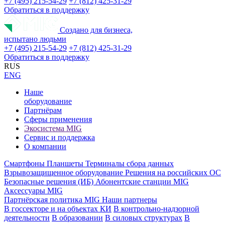
+7 (495) 215-54-29
+7 (812) 425-31-29
Обратиться в поддержку
Создано для бизнеса,
испытано людьми
+7 (495) 215-54-29
+7 (812) 425-31-29
Обратиться в поддержку
RUS
ENG
Наше
оборудование
Партнёрам
Сферы применения
Экосистема MIG
Сервис и поддержка
О компании
Смартфоны
Планшеты
Терминалы сбора данных
Взрывозащищенное оборудование
Решения на российских ОС
Безопасные решения (ИБ)
Абонентские станции MIG
Аксессуары MIG
Партнёрская политика MIG
Наши партнеры
В госсекторе и на объектах КИ
В контрольно-надзорной
деятельности
В образовании
В силовых структурах
В