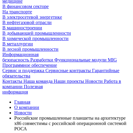
медицине
В финансовом секторе
На транспорте
В электросетевой энергетике
В нефтегазовой отрасли
В машиностроении
В добывающей промышленности
В химической промышленности
В металлургии
В лесной промышленности
Информационная
безопасность
Разработки
Функциональные модули MIG
Программное обеспечение
Сервис и поддержка
Сервисные контракты
Гарантийные
обязательства
Контакты
Наша команда
Наши проекты
Новости
Работа в
компании
Полезная
информация
Главная
О компании
Новости
Российские промышленные планшеты на архитектуре
x86 совместимы с российской операционной системой
РОСА