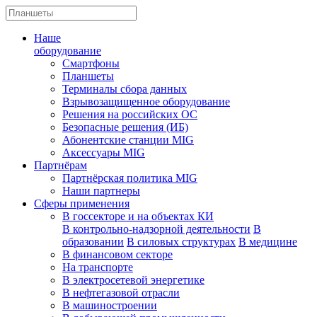
Наше
оборудование
Смартфоны
Планшеты
Терминалы сбора данных
Взрывозащищенное оборудование
Решения на российских ОС
Безопасные решения (ИБ)
Абонентские станции MIG
Аксессуары MIG
Партнёрам
Партнёрская политика MIG
Наши партнеры
Сферы применения
В госсекторе и на объектах КИ
В контрольно-надзорной деятельности
В
образовании
В силовых структурах
В медицине
В финансовом секторе
На транспорте
В электросетевой энергетике
В нефтегазовой отрасли
В машиностроении