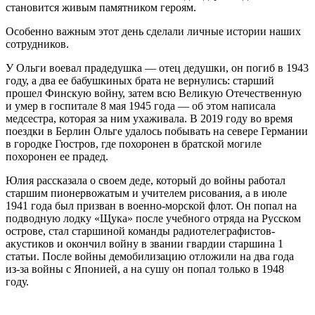
становится живым памятником героям.
Особенно важным этот день сделали личные истории наших
сотрудников.
У Ольги воевал прадедушка — отец дедушки, он погиб в 1943
году, а два ее бабушкиных брата не вернулись: старший
прошел Финскую войну, затем всю Великую Отечественную
и умер в госпитале 8 мая 1945 года — об этом написала
медсестра, которая за ним ухаживала. В 2019 году во время
поездки в Берлин Ольге удалось побывать на севере Германии
в городке Гюстров, где похоронен в братской могиле
похоронен ее прадед.
Юлия рассказала о своем деде, который до войны работал
старшим пионервожатым и учителем рисования, а в июле
1941 года был призван в военно-морской флот. Он попал на
подводную лодку «Щука» после учебного отряда на Русском
острове, стал старшиной команды радиотелеграфистов-
акустиков и окончил войну в звании гвардии старшина 1
статьи. После войны демобилизацию отложили на два года
из-за войны с Японией, а на сушу он попал только в 1948
году.