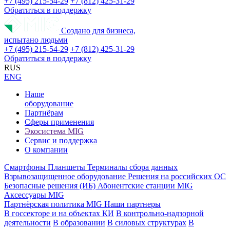
+7 (495) 215-54-29
+7 (812) 425-31-29
Обратиться в поддержку
Создано для бизнеса,
испытано людьми
+7 (495) 215-54-29
+7 (812) 425-31-29
Обратиться в поддержку
RUS
ENG
Наше
оборудование
Партнёрам
Сферы применения
Экосистема MIG
Сервис и поддержка
О компании
Смартфоны
Планшеты
Терминалы сбора данных
Взрывозащищенное оборудование
Решения на российских ОС
Безопасные решения (ИБ)
Абонентские станции MIG
Аксессуары MIG
Партнёрская политика MIG
Наши партнеры
В госсекторе и на объектах КИ
В контрольно-надзорной
деятельности
В образовании
В силовых структурах
В