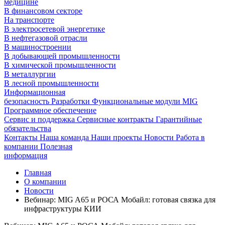
медицине
В финансовом секторе
На транспорте
В электросетевой энергетике
В нефтегазовой отрасли
В машиностроении
В добывающей промышленности
В химической промышленности
В металлургии
В лесной промышленности
Информационная
безопасность
Разработки
Функциональные модули MIG
Программное обеспечение
Сервис и поддержка
Сервисные контракты
Гарантийные
обязательства
Контакты
Наша команда
Наши проекты
Новости
Работа в
компании
Полезная
информация
Главная
О компании
Новости
Вебинар: MIG A65 и РОСА Мобайл: готовая связка для
инфраструктуры КИИ