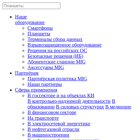
Наше
оборудование
Смартфоны
Планшеты
Терминалы сбора данных
Взрывозащищенное оборудование
Решения на российских ОС
Безопасные решения (ИБ)
Абонентские станции MIG
Аксессуары MIG
Партнёрам
Партнёрская политика MIG
Наши партнеры
Сферы применения
В госсекторе и на объектах КИ
В контрольно-надзорной деятельности
В
образовании
В силовых структурах
В медицине
В финансовом секторе
На транспорте
В электросетевой энергетике
В нефтегазовой отрасли
В машиностроении