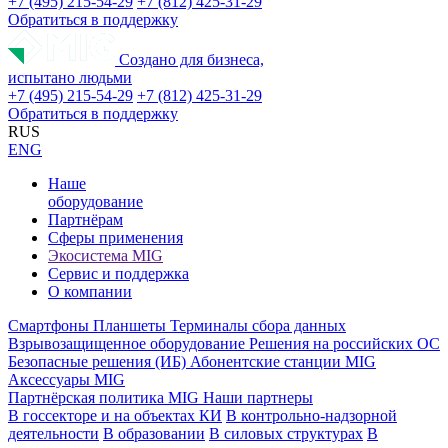
+7 (495) 215-54-29
+7 (812) 425-31-29
Обратиться в поддержку
Создано для бизнеса,
испытано людьми
+7 (495) 215-54-29
+7 (812) 425-31-29
Обратиться в поддержку
RUS
ENG
Наше
оборудование
Партнёрам
Сферы применения
Экосистема MIG
Сервис и поддержка
О компании
Смартфоны
Планшеты
Терминалы сбора данных
Взрывозащищенное оборудование
Решения на российских ОС
Безопасные решения (ИБ)
Абонентские станции MIG
Аксессуары MIG
Партнёрская политика MIG
Наши партнеры
В госсекторе и на объектах КИ
В контрольно-надзорной
деятельности
В образовании
В силовых структурах
В