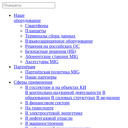
Наше
оборудование
Смартфоны
Планшеты
Терминалы сбора данных
Взрывозащищенное оборудование
Решения на российских ОС
Безопасные решения (ИБ)
Абонентские станции MIG
Аксессуары MIG
Партнёрам
Партнёрская политика MIG
Наши партнеры
Сферы применения
В госсекторе и на объектах КИ
В контрольно-надзорной деятельности
В
образовании
В силовых структурах
В медицине
В финансовом секторе
На транспорте
В электросетевой энергетике
В нефтегазовой отрасли
В машиностроении