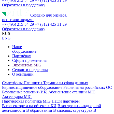
+7 (495) 215-54-29
+7 (812) 425-31-29
Обратиться в поддержку
Создано для бизнеса,
испытано людьми
+7 (495) 215-54-29
+7 (812) 425-31-29
Обратиться в поддержку
RUS
ENG
Наше
оборудование
Партнёрам
Сферы применения
Экосистема MIG
Сервис и поддержка
О компании
Смартфоны
Планшеты
Терминалы сбора данных
Взрывозащищенное оборудование
Решения на российских ОС
Безопасные решения (ИБ)
Абонентские станции MIG
Аксессуары MIG
Партнёрская политика MIG
Наши партнеры
В госсекторе и на объектах КИ
В контрольно-надзорной
деятельности
В образовании
В силовых структурах
В