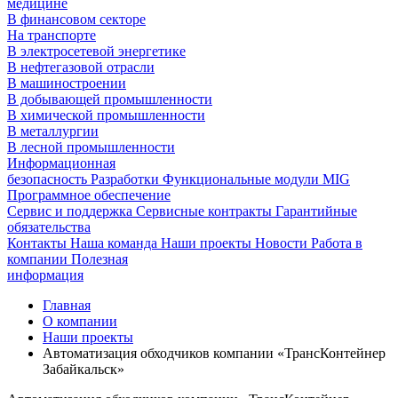
медицине
В финансовом секторе
На транспорте
В электросетевой энергетике
В нефтегазовой отрасли
В машиностроении
В добывающей промышленности
В химической промышленности
В металлургии
В лесной промышленности
Информационная
безопасность
Разработки
Функциональные модули MIG
Программное обеспечение
Сервис и поддержка
Сервисные контракты
Гарантийные
обязательства
Контакты
Наша команда
Наши проекты
Новости
Работа в
компании
Полезная
информация
Главная
О компании
Наши проекты
Автоматизация обходчиков компании «ТрансКонтейнер
Забайкальск»