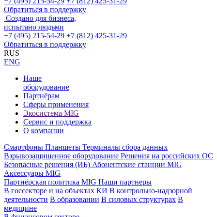
+7 (495) 215-54-29
+7 (812) 425-31-29
Обратиться в поддержку
Создано для бизнеса,
испытано людьми
+7 (495) 215-54-29
+7 (812) 425-31-29
Обратиться в поддержку
RUS
ENG
Наше
оборудование
Партнёрам
Сферы применения
Экосистема MIG
Сервис и поддержка
О компании
Смартфоны
Планшеты
Терминалы сбора данных
Взрывозащищенное оборудование
Решения на российских ОС
Безопасные решения (ИБ)
Абонентские станции MIG
Аксессуары MIG
Партнёрская политика MIG
Наши партнеры
В госсекторе и на объектах КИ
В контрольно-надзорной
деятельности
В образовании
В силовых структурах
В
медицине
В финансовом секторе