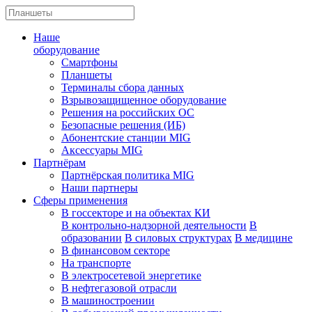
Наше
оборудование
Смартфоны
Планшеты
Терминалы сбора данных
Взрывозащищенное оборудование
Решения на российских ОС
Безопасные решения (ИБ)
Абонентские станции MIG
Аксессуары MIG
Партнёрам
Партнёрская политика MIG
Наши партнеры
Сферы применения
В госсекторе и на объектах КИ
В контрольно-надзорной деятельности
В
образовании
В силовых структурах
В медицине
В финансовом секторе
На транспорте
В электросетевой энергетике
В нефтегазовой отрасли
В машиностроении