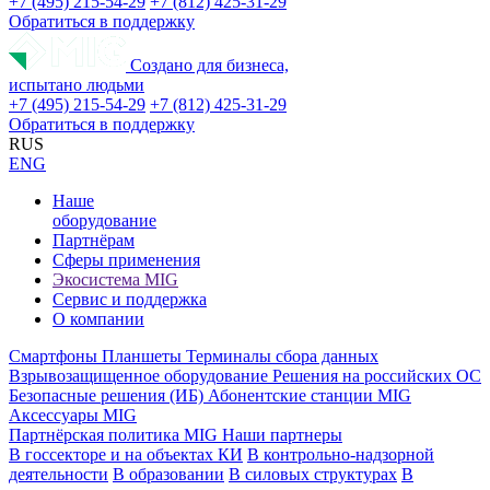
+7 (495) 215-54-29
+7 (812) 425-31-29
Обратиться в поддержку
Создано для бизнеса,
испытано людьми
+7 (495) 215-54-29
+7 (812) 425-31-29
Обратиться в поддержку
RUS
ENG
Наше
оборудование
Партнёрам
Сферы применения
Экосистема MIG
Сервис и поддержка
О компании
Смартфоны
Планшеты
Терминалы сбора данных
Взрывозащищенное оборудование
Решения на российских ОС
Безопасные решения (ИБ)
Абонентские станции MIG
Аксессуары MIG
Партнёрская политика MIG
Наши партнеры
В госсекторе и на объектах КИ
В контрольно-надзорной
деятельности
В образовании
В силовых структурах
В