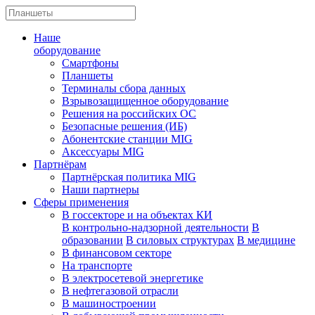
Наше
оборудование
Смартфоны
Планшеты
Терминалы сбора данных
Взрывозащищенное оборудование
Решения на российских ОС
Безопасные решения (ИБ)
Абонентские станции MIG
Аксессуары MIG
Партнёрам
Партнёрская политика MIG
Наши партнеры
Сферы применения
В госсекторе и на объектах КИ
В контрольно-надзорной деятельности
В
образовании
В силовых структурах
В медицине
В финансовом секторе
На транспорте
В электросетевой энергетике
В нефтегазовой отрасли
В машиностроении