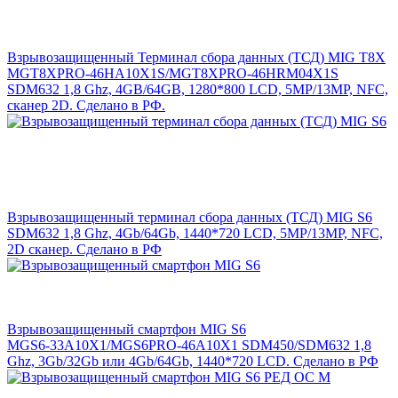
Взрывозащищенный Терминал сбора данных (ТСД) MIG T8X
MGT8XPRO-46HA10X1S/MGT8XPRO-46HRM04X1S
SDM632 1,8 Ghz, 4GB/64GB, 1280*800 LCD, 5MP/13MP, NFC,
сканер 2D. Сделано в РФ.
Взрывозащищенный терминал сбора данных (ТСД) MIG S6
SDM632 1,8 Ghz, 4Gb/64Gb, 1440*720 LCD, 5MP/13MP, NFC,
2D сканер. Сделано в РФ
Взрывозащищенный смартфон MIG S6
MGS6-33A10X1/MGS6PRO-46A10X1 SDM450/SDM632 1,8
Ghz, 3Gb/32Gb или 4Gb/64Gb, 1440*720 LCD. Сделано в РФ