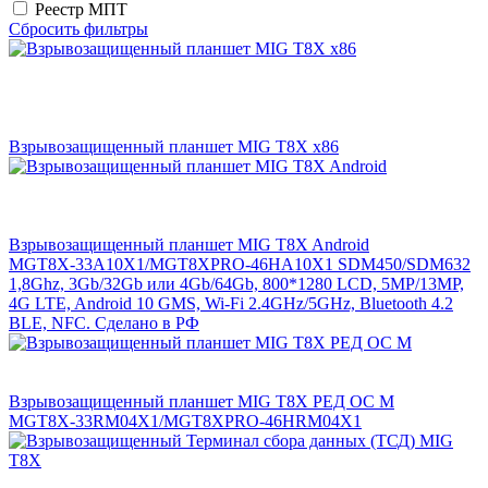
Реестр МПТ
Сбросить фильтры
Взрывозащищенный планшет MIG T8X x86
Взрывозащищенный планшет MIG T8X Android
MGT8X-33A10X1/MGT8XPRO-46HA10X1 SDM450/SDM632
1,8Ghz, 3Gb/32Gb или 4Gb/64Gb, 800*1280 LCD, 5MP/13MP,
4G LTE, Android 10 GMS, Wi-Fi 2.4GHz/5GHz, Bluetooth 4.2
BLE, NFC. Сделано в РФ
Взрывозащищенный планшет MIG T8X РЕД ОС М
MGT8X-33RM04X1/MGT8XPRO-46HRM04X1