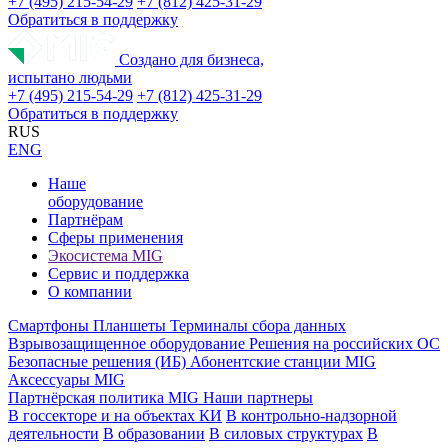
+7 (495) 215-54-29
+7 (812) 425-31-29
Обратиться в поддержку
Создано для бизнеса,
испытано людьми
+7 (495) 215-54-29
+7 (812) 425-31-29
Обратиться в поддержку
RUS
ENG
Наше
оборудование
Партнёрам
Сферы применения
Экосистема MIG
Сервис и поддержка
О компании
Смартфоны
Планшеты
Терминалы сбора данных
Взрывозащищенное оборудование
Решения на российских ОС
Безопасные решения (ИБ)
Абонентские станции MIG
Аксессуары MIG
Партнёрская политика MIG
Наши партнеры
В госсекторе и на объектах КИ
В контрольно-надзорной
деятельности
В образовании
В силовых структурах
В