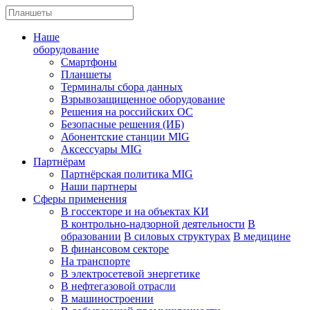
Наше
оборудование
Смартфоны
Планшеты
Терминалы сбора данных
Взрывозащищенное оборудование
Решения на российских ОС
Безопасные решения (ИБ)
Абонентские станции MIG
Аксессуары MIG
Партнёрам
Партнёрская политика MIG
Наши партнеры
Сферы применения
В госсекторе и на объектах КИ
В контрольно-надзорной деятельности
В
образовании
В силовых структурах
В медицине
В финансовом секторе
На транспорте
В электросетевой энергетике
В нефтегазовой отрасли
В машиностроении