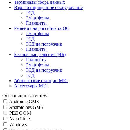
Терминалы сбора данных
Взрывозащищенное оборудование
ТСД
Смартфоны
Планшеты
Решения на российских ОС
Смартфоны
ТСД
ТСД на погрузчик
Планшеты
Безопасные решения (ИБ)
Планшеты
Смартфоны
ТСД на погрузчик
ТСД
Абонентские станции MIG
Аксессуары MIG
Операционная система
Android с GMS
Android без GMS
РЕД ОС М
Astra Linux
Windows