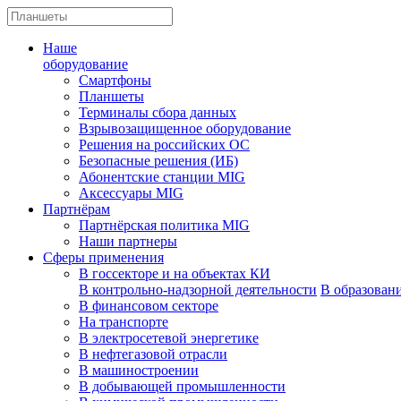
Наше
оборудование
Смартфоны
Планшеты
Терминалы сбора данных
Взрывозащищенное оборудование
Решения на российских ОС
Безопасные решения (ИБ)
Абонентские станции MIG
Аксессуары MIG
Партнёрам
Партнёрская политика MIG
Наши партнеры
Сферы применения
В госсекторе и на объектах КИ
В контрольно-надзорной деятельности
В образован
В финансовом секторе
На транспорте
В электросетевой энергетике
В нефтегазовой отрасли
В машиностроении
В добывающей промышленности