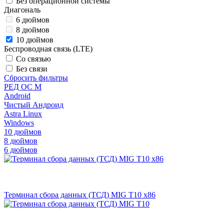
Без операционной системы
Диагональ
6 дюймов
8 дюймов
10 дюймов
Беспроводная связь (LTE)
Со связью
Без связи
Сбросить фильтры
РЕД ОС М
Android
Чистый Андроид
Astra Linux
Windows
10 дюймов
8 дюймов
6 дюймов
Терминал сбора данных (ТСД) MIG T10 х86