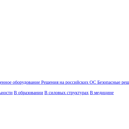
енное оборудование
Решения на российских ОС
Безопасные ре
ьности
В образовании
В силовых структурах
В медицине