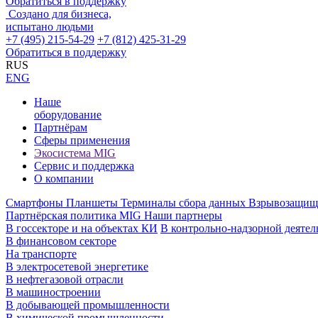
Обратиться в поддержку
Создано для бизнеса,
испытано людьми
+7 (495) 215-54-29
+7 (812) 425-31-29
Обратиться в поддержку
RUS
ENG
Наше
оборудование
Партнёрам
Сферы применения
Экосистема MIG
Сервис и поддержка
О компании
Смартфоны
Планшеты
Терминалы сбора данных
Взрывозащищ
Партнёрская политика MIG
Наши партнеры
В госсекторе и на объектах КИ
В контрольно-надзорной деятел
В финансовом секторе
На транспорте
В электросетевой энергетике
В нефтегазовой отрасли
В машиностроении
В добывающей промышленности
В химической промышленности