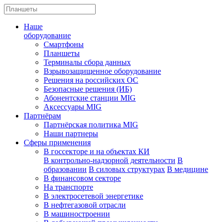
Наше
оборудование
Смартфоны
Планшеты
Терминалы сбора данных
Взрывозащищенное оборудование
Решения на российских ОС
Безопасные решения (ИБ)
Абонентские станции MIG
Аксессуары MIG
Партнёрам
Партнёрская политика MIG
Наши партнеры
Сферы применения
В госсекторе и на объектах КИ
В контрольно-надзорной деятельности
В
образовании
В силовых структурах
В медицине
В финансовом секторе
На транспорте
В электросетевой энергетике
В нефтегазовой отрасли
В машиностроении