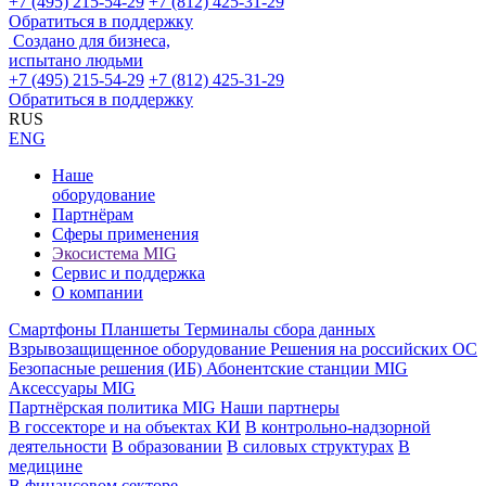
+7 (495) 215-54-29
+7 (812) 425-31-29
Обратиться в поддержку
Создано для бизнеса,
испытано людьми
+7 (495) 215-54-29
+7 (812) 425-31-29
Обратиться в поддержку
RUS
ENG
Наше
оборудование
Партнёрам
Сферы применения
Экосистема MIG
Сервис и поддержка
О компании
Смартфоны
Планшеты
Терминалы сбора данных
Взрывозащищенное оборудование
Решения на российских ОС
Безопасные решения (ИБ)
Абонентские станции MIG
Аксессуары MIG
Партнёрская политика MIG
Наши партнеры
В госсекторе и на объектах КИ
В контрольно-надзорной
деятельности
В образовании
В силовых структурах
В
медицине
В финансовом секторе