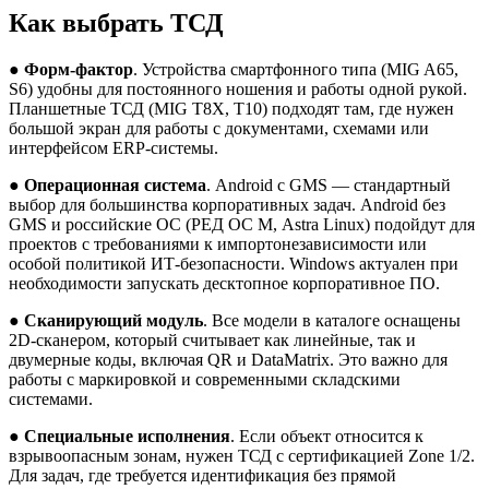
Как выбрать ТСД
●
Форм-фактор
. Устройства смартфонного типа (MIG A65,
S6) удобны для постоянного ношения и работы одной рукой.
Планшетные ТСД (MIG T8X, T10) подходят там, где нужен
большой экран для работы с документами, схемами или
интерфейсом ERP-системы.
●
Операционная система
. Android с GMS — стандартный
выбор для большинства корпоративных задач. Android без
GMS и российские ОС (РЕД ОС М, Astra Linux) подойдут для
проектов с требованиями к импортонезависимости или
особой политикой ИТ-безопасности. Windows актуален при
необходимости запускать десктопное корпоративное ПО.
●
Сканирующий модуль
. Все модели в каталоге оснащены
2D-сканером, который считывает как линейные, так и
двумерные коды, включая QR и DataMatrix. Это важно для
работы с маркировкой и современными складскими
системами.
●
Специальные исполнения
. Если объект относится к
взрывоопасным зонам, нужен ТСД с сертификацией Zone 1/2.
Для задач, где требуется идентификация без прямой