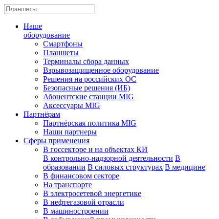
Наше
оборудование
Смартфоны
Планшеты
Терминалы сбора данных
Взрывозащищенное оборудование
Решения на российских ОС
Безопасные решения (ИБ)
Абонентские станции MIG
Аксессуары MIG
Партнёрам
Партнёрская политика MIG
Наши партнеры
Сферы применения
В госсекторе и на объектах КИ
В контрольно-надзорной деятельности
В
образовании
В силовых структурах
В медицине
В финансовом секторе
На транспорте
В электросетевой энергетике
В нефтегазовой отрасли
В машиностроении