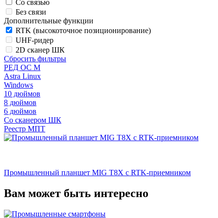
Со связью
Без связи
Дополнительные функции
RTK (высокоточное позиционирование)
UHF-ридер
2D сканер ШК
Сбросить фильтры
РЕД ОС М
Astra Linux
Windows
10 дюймов
8 дюймов
6 дюймов
Со сканером ШК
Реестр МПТ
Промышленный планшет MIG T8X с RTK-приемником
Вам может быть интересно