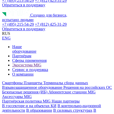
+7 (495) 215-54-29
+7 (812) 425-31-29
Обратиться в поддержку
Создано для бизнеса,
испытано людьми
+7 (495) 215-54-29
+7 (812) 425-31-29
Обратиться в поддержку
RUS
ENG
Наше
оборудование
Партнёрам
Сферы применения
Экосистема MIG
Сервис и поддержка
О компании
Смартфоны
Планшеты
Терминалы сбора данных
Взрывозащищенное оборудование
Решения на российских ОС
Безопасные решения (ИБ)
Абонентские станции MIG
Аксессуары MIG
Партнёрская политика MIG
Наши партнеры
В госсекторе и на объектах КИ
В контрольно-надзорной
деятельности
В образовании
В силовых структурах
В