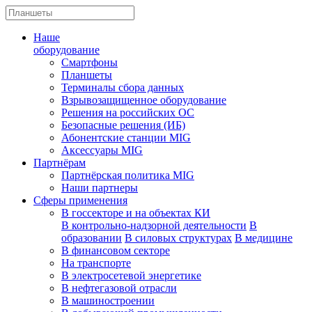
Наше
оборудование
Смартфоны
Планшеты
Терминалы сбора данных
Взрывозащищенное оборудование
Решения на российских ОС
Безопасные решения (ИБ)
Абонентские станции MIG
Аксессуары MIG
Партнёрам
Партнёрская политика MIG
Наши партнеры
Сферы применения
В госсекторе и на объектах КИ
В контрольно-надзорной деятельности
В
образовании
В силовых структурах
В медицине
В финансовом секторе
На транспорте
В электросетевой энергетике
В нефтегазовой отрасли
В машиностроении