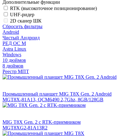
Дополнительные функции
RTK (высокоточное позиционирование)
UHF-ридер
2D сканер ШК
Сбросить фильтры
Android
Чистый Андроид
РЕД ОС М
Astra Linux
Windows
10 дюймов
8 дюймов
Реестр МПТ
Промышленный планшет MIG T8X Gen. 2 Android
MGT8X-81A13, QCM6490 2,7Ghz, 8GB/128GB
MIG T8X Gen. 2 с RTK-приемником
MGT8XG2-81A13R2