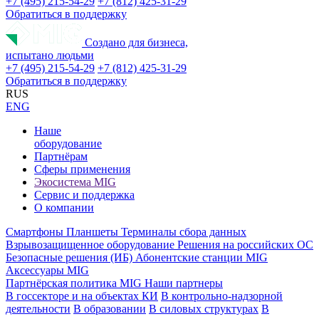
+7 (495) 215-54-29
+7 (812) 425-31-29
Обратиться в поддержку
Создано для бизнеса,
испытано людьми
+7 (495) 215-54-29
+7 (812) 425-31-29
Обратиться в поддержку
RUS
ENG
Наше
оборудование
Партнёрам
Сферы применения
Экосистема MIG
Сервис и поддержка
О компании
Смартфоны
Планшеты
Терминалы сбора данных
Взрывозащищенное оборудование
Решения на российских ОС
Безопасные решения (ИБ)
Абонентские станции MIG
Аксессуары MIG
Партнёрская политика MIG
Наши партнеры
В госсекторе и на объектах КИ
В контрольно-надзорной
деятельности
В образовании
В силовых структурах
В