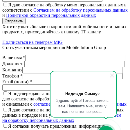
Я даю согласие на обработку моих персональных данных в
соответствии с
Согласием на обработку персональных данных
и
Политикой обработки персональных данных
Отправить
Хотите узнать больше о корпоративной мобильности и наших
продуктах, присоединяйтесь к нашему ТГ каналу
Подписаться на телеграм MIG
Стать участником мероприятия Mobile Inform Group
Ваше имя *
Должность
Компания
Телефон *
Email (почта) *
Надежда Симчук
Я подтверждаю заполненную мной информацию,
даю согласие на обработку персональных данных
Здравствуйте! Готова помочь
и ознакомлен с
согласием на обработку персональных данных
вам. Напишите мне, если у
Я даю согласие на передачу третьим лицам персональных
вас появятся вопросы.
данных в порядке и на условиях, установленных
согласием
на обработку персональных данных
Я согласен получать предложения, информацию