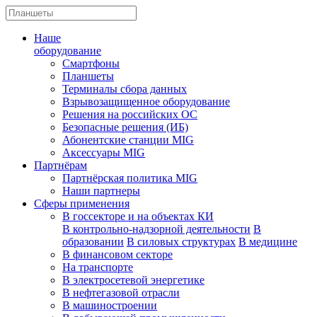
Наше
оборудование
Смартфоны
Планшеты
Терминалы сбора данных
Взрывозащищенное оборудование
Решения на российских ОС
Безопасные решения (ИБ)
Абонентские станции MIG
Аксессуары MIG
Партнёрам
Партнёрская политика MIG
Наши партнеры
Сферы применения
В госсекторе и на объектах КИ
В контрольно-надзорной деятельности
В
образовании
В силовых структурах
В медицине
В финансовом секторе
На транспорте
В электросетевой энергетике
В нефтегазовой отрасли
В машиностроении