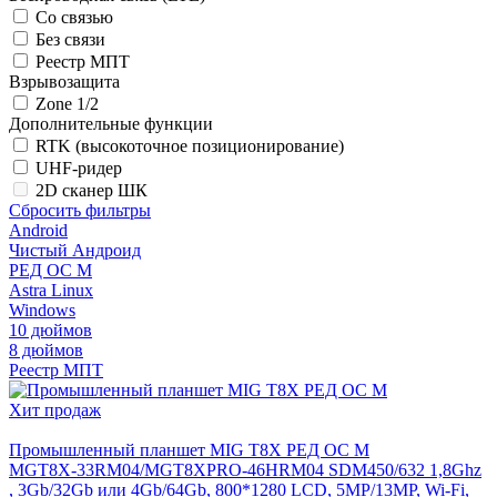
Со связью
Без связи
Реестр МПТ
Взрывозащита
Zone 1/2
Дополнительные функции
RTK (высокоточное позиционирование)
UHF-ридер
2D сканер ШК
Сбросить фильтры
Android
Чистый Андроид
РЕД ОС М
Astra Linux
Windows
10 дюймов
8 дюймов
Реестр МПТ
Хит продаж
Промышленный планшет MIG T8X РЕД ОС М
MGT8X-33RM04/MGT8XPRO-46HRM04 SDM450/632 1,8Ghz
, 3Gb/32Gb или 4Gb/64Gb, 800*1280 LCD, 5MP/13MP, Wi-Fi,