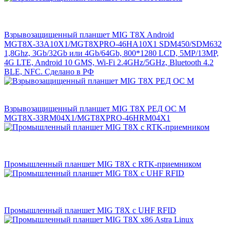
Взрывозащищенный планшет MIG T8X Android
MGT8X-33A10X1/MGT8XPRO-46HA10X1 SDM450/SDM632
1,8Ghz, 3Gb/32Gb или 4Gb/64Gb, 800*1280 LCD, 5MP/13MP,
4G LTE, Android 10 GMS, Wi-Fi 2.4GHz/5GHz, Bluetooth 4.2
BLE, NFC. Сделано в РФ
Взрывозащищенный планшет MIG T8X РЕД ОС М
MGT8X-33RM04X1/MGT8XPRO-46HRM04X1
Промышленный планшет MIG T8X с RTK-приемником
Промышленный планшет MIG T8X с UHF RFID