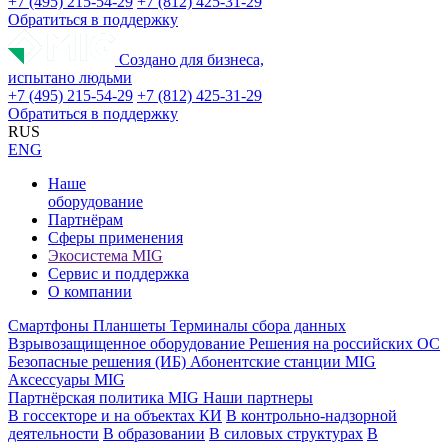
+7 (495) 215-54-29
+7 (812) 425-31-29
Обратиться в поддержку
Создано для бизнеса,
испытано людьми
+7 (495) 215-54-29
+7 (812) 425-31-29
Обратиться в поддержку
RUS
ENG
Наше
оборудование
Партнёрам
Сферы применения
Экосистема MIG
Сервис и поддержка
О компании
Смартфоны
Планшеты
Терминалы сбора данных
Взрывозащищенное оборудование
Решения на российских ОС
Безопасные решения (ИБ)
Абонентские станции MIG
Аксессуары MIG
Партнёрская политика MIG
Наши партнеры
В госсекторе и на объектах КИ
В контрольно-надзорной
деятельности
В образовании
В силовых структурах
В