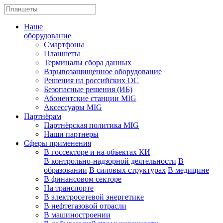
Наше
оборудование
Смартфоны
Планшеты
Терминалы сбора данных
Взрывозащищенное оборудование
Решения на российских ОС
Безопасные решения (ИБ)
Абонентские станции MIG
Аксессуары MIG
Партнёрам
Партнёрская политика MIG
Наши партнеры
Сферы применения
В госсекторе и на объектах КИ
В контрольно-надзорной деятельности
В
образовании
В силовых структурах
В медицине
В финансовом секторе
На транспорте
В электросетевой энергетике
В нефтегазовой отрасли
В машиностроении