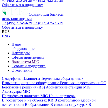
+7 (495) 215-54-29
+7 (812) 425-31-29
Обратиться в поддержку
Создано для бизнеса,
испытано людьми
+7 (495) 215-54-29
+7 (812) 425-31-29
Обратиться в поддержку
RUS
ENG
Наше
оборудование
Партнёрам
Сферы применения
Экосистема MIG
Сервис и поддержка
О компании
Смартфоны
Планшеты
Терминалы сбора данных
Взрывозащищенное оборудование
Решения на российских ОС
Безопасные решения (ИБ)
Абонентские станции MIG
Аксессуары MIG
Партнёрская политика MIG
Наши партнеры
В госсекторе и на объектах КИ
В контрольно-надзорной
деятельности
В образовании
В силовых структурах
В